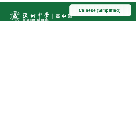
联系方式
地址：深圳市深汕特别合作区赤石镇科教大道南段东侧与
桃园路南侧交汇处
联系电话:0755-22098091
友情链接
教育部
广东省教育厅
深圳市教育科学研究院
深圳市教师教育网
深圳市中小幼教师继续教育网