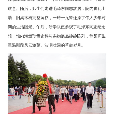
敬意。随后，师生们走进毛泽东同志故居，院内青瓦土
墙、旧桌木椅完整留存，一砖一瓦皆还原了伟人少年时
期的生活图景。午后，研学队伍参观了毛泽东同志纪念
馆，馆内海量珍贵史料与实物展品静静陈列，带领师生
重温那段风云激荡、波澜壮阔的革命岁月。