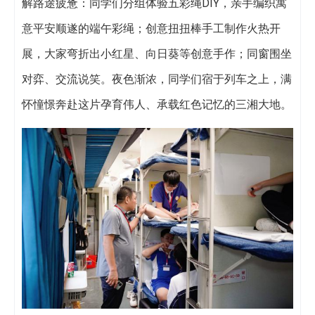
解路途疲惫：同学们分组体验五彩绳DIY，亲手编织寓
意平安顺遂的端午彩绳；创意扭扭棒手工制作火热开
展，大家弯折出小红星、向日葵等创意手作；同窗围坐
对弈、交流说笑。夜色渐浓，同学们宿于列车之上，满
怀憧憬奔赴这片孕育伟人、承载红色记忆的三湘大地。