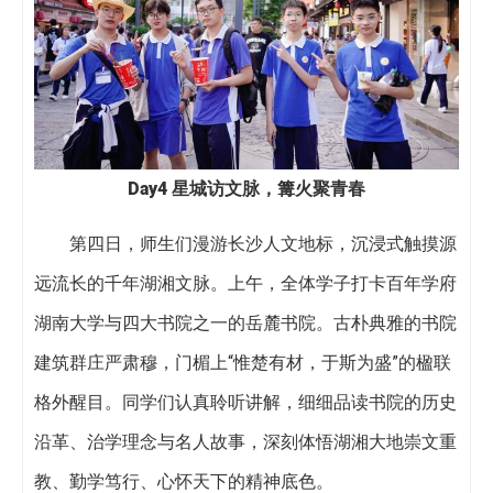
Day4 星城访文脉，篝火聚青春
第四日，师生们漫游长沙人文地标，沉浸式触摸源
远流长的千年湖湘文脉。上午，全体学子打卡百年学府
湖南大学与四大书院之一的岳麓书院。古朴典雅的书院
建筑群庄严肃穆，门楣上“惟楚有材，于斯为盛”的楹联
格外醒目。同学们认真聆听讲解，细细品读书院的历史
沿革、治学理念与名人故事，深刻体悟湖湘大地崇文重
教、勤学笃行、心怀天下的精神底色。