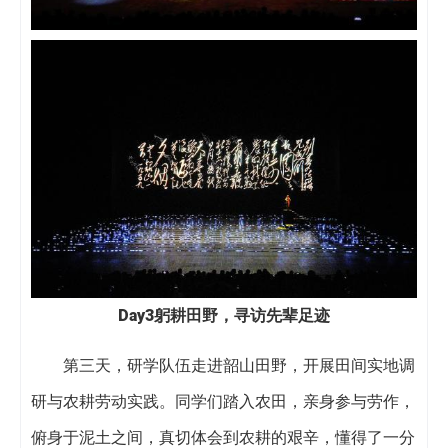
Day3躬耕田野，寻访先辈足迹
第三天，研学队伍走进韶山田野，开展田间实地调
研与农耕劳动实践。同学们踏入农田，亲身参与劳作，
俯身于泥土之间，真切体会到农耕的艰辛，懂得了一分