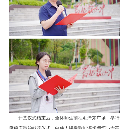
开营仪式结束后，全体师生前往毛泽东广场，举行
肃穆庄重的献花仪式，向伟人铜像致以深切缅怀与崇高