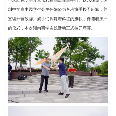
本次红色研学开营仪式在韶山隆重举行。仪式现场，深
圳中学高中园学生处主任陈坚为各班旗手授予班旗，并
宣读开营致辞。旗手们挥舞着鲜红的旗帜，伴随着庄严
的仪式，本次湖南研学实践活动正式拉开序幕。