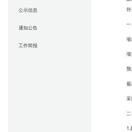
公示信息
符
一
通知公告
项
工作简报
项
预
最
采
二
1