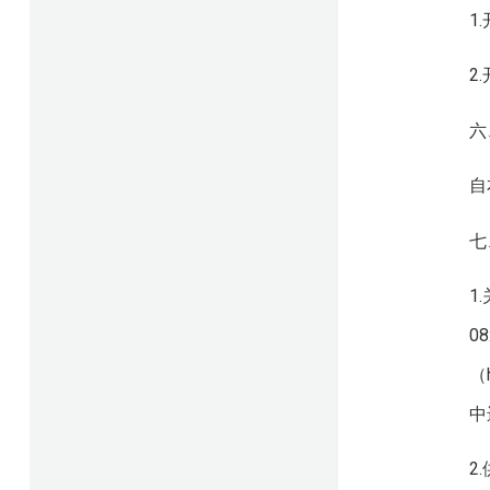
1
2
六
自
七
1
0
（
中
2