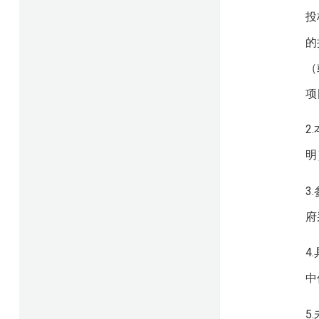
投
的
（
项
2
明
3
府
4
中
5