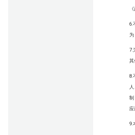
《
6
为
7
其
8
人
制
应
9