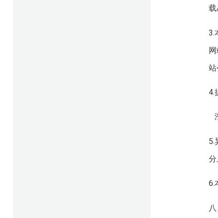
载
3
网
站
4
澄
5
分
6
八