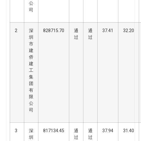
公
司
2
深
828715.70
通
通
37.41
32.20
圳
过
过
市
建
侨
建
工
集
团
有
限
公
司
3
深
817134.45
通
通
37.94
31.40
圳
过
过