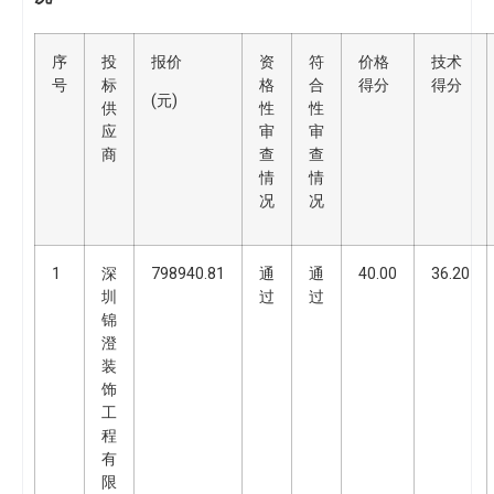
序
投
报价
资
符
价格
技术
号
标
格
合
得分
得分
(元)
供
性
性
应
审
审
商
查
查
情
情
况
况
1
深
798940.81
通
通
40.00
36.20
圳
过
过
锦
澄
装
饰
工
程
有
限