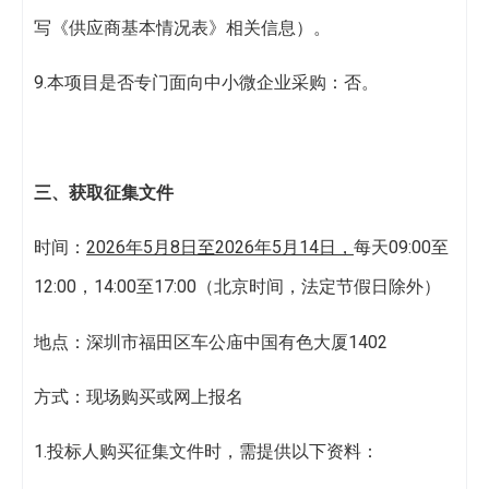
写《供应商基本情况表》相关信息）。
9.本项目是否专门面向中小微企业采购：否。
三、获取
征集文件
时间：
202
6
年
5
月
8
日
至
202
6
年
5
月
14
日
，
每天09:00至
12:00，14:00至17:00（北京时间，法定节假日除外）
地点：深圳市福田区车公庙中国有色大厦1402
方式：现场购买或网上报名
1.投标人购买征集文件时，需提供以下资料：