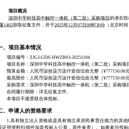
项目概况
深圳中学科技高中触控一体机（第二批）采购项目
的潜在投
厦
1402
获取征集文件，并于
2025年
12
月
07
日
09
时
30分
（北京时间
一、项目基本情况
项目编号：
ZJGJ-GDS-HWZB03-20251104
项目名称：深圳中学科技高中
触控一体机（第二批）采购
项
预算金额：人民币
柒拾柒万柒仟壹佰伍拾
元整（
¥
777150
.00
最高限价：人民币
柒拾柒万柒仟壹佰伍拾
元整（
¥
777150
.00
采购需求：深圳中学科技高中
触控一体机（第二批）采购
项
合同履行期限：详见征集文件。
本项目不接受联合体投标。
二、申请人的资格要求
1
.具有独立法人资格或是具有独立承担民事责任能力的其
等证明资料扫描件加盖投标人公章，原件备查）。如果参与投标