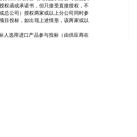
授权函或承诺书，但只接受直接授权，不
或总公司）授权两家或以上分公司同时参
项目投标，如出现上述情形，该两家或以
投标人选用进口产品参与投标（由供应商在
录；
参与本项目政府采购活动时不存在被
在《政府采购投标及履约承诺函》中作出
的条件（由供应商在《政府采购投标及履约
采购严重违法失信行为记录名单（由供应商
信主体”“失信被执行人”“中国政府采购网”
“深圳市政府采购监管网”为供应商信用信息
（深财规〔2023〕3号）列明的严重违法
明）。