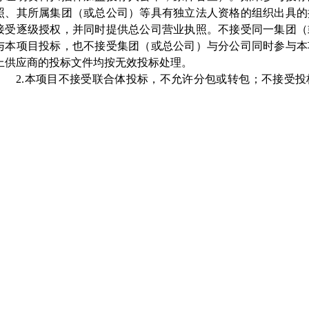
照、其所属集团（或总公司）等具有独立法人资格的组织出具的
接受逐级授权，并同时提供总公司营业执照。不接受同一集团（
与本项目投标，也不接受集团（或总公司）与分公司同时参与本
上供应商的投标文件均按无效投标处理。
2
.本项目不接受联合体投标，不允许分包或转包；不接受
《政府采购投标及履约承诺函》中作出声明）。
3
.参与本项目投标前三年内，在经营活动中没有重大违法记
有关部门禁止参与政府采购活动且在有效期内的情况（由供应商
声明）。
4
.具备《中华人民共和国政府采购法》第二十二条第一款
承诺函》中作出声明）。
5
.未被列入失信被执行人、重大税收违法失信主体、政府
在《政府采购投标及履约承诺函》中作出声明）。
注：采购代理机构将通过
“信用中国”中的“重大税收违法失
中的“政府采购严重违法失信行为记录名单”“深圳信用网”以及
的查询渠道，相关信息以开标当日的查询结果为准。
6.不存在《深圳市财政局政府采购供应商信用信息管理办法》
失信行为（由供应商在《政府采购投标及履约承诺函》中作出声