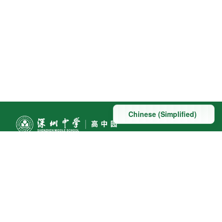
联系方式
地址：深圳市深汕特别合作区赤石镇科教大道南段东侧与
桃园路南侧交汇处
联系电话:0755-22098091