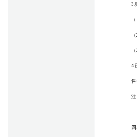
3
（
（
（
4
售
注
四