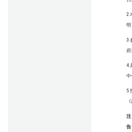
2
明
3
府
4
中
5
《
注
告