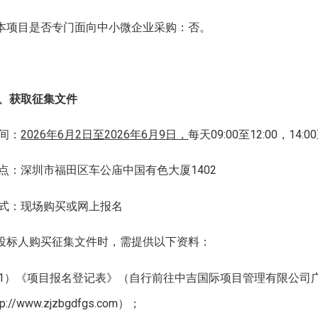
.本项目是否专门面向中小微企业采购：否。
、获取
征集文件
间：
202
6
年
6
月
2
日
至
202
6
年
6
月
9
日
，
每天09:00至12:00，1
点：深圳市福田区车公庙中国有色大厦1402
式：现场购买或网上报名
.投标人购买征集文件时，需提供以下资料：
1）《项目报名登记表》（自行前往中吉国际项目管理有限公司
tp://www.zjzbgdfgs.com）；