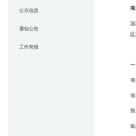
项
公示信息
深
通知公告
区
工作简报
一
项
项
预
最