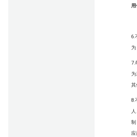
用
6
为
7
为
其
8
人
制
应