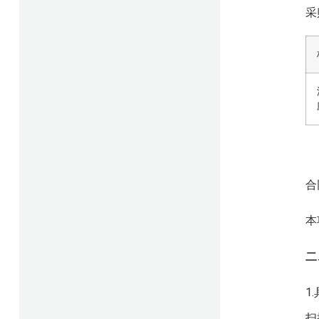
采
合
本
二
1
扫