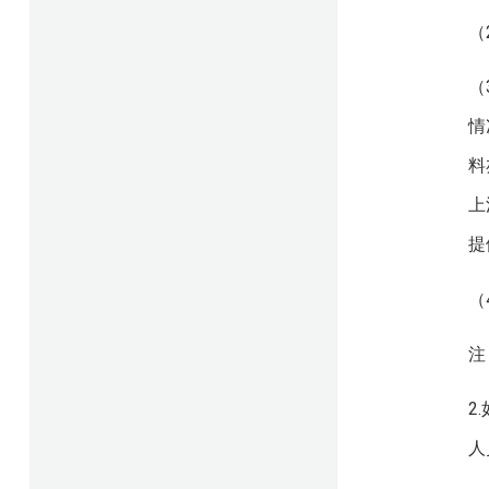
（
（
情
料
上
提
（
注
2
人