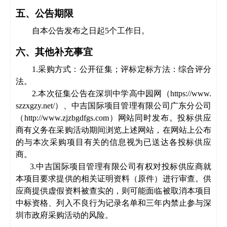
五、公告期限
自本公告发布之日起
5个工作日。
六、其他补充事宜
1.
采购方式：
公开征集
；
评标定标方法：综合评分
法
。
2.本次
征集
公告
在深圳中学高中园网（
https://www.
szzxgzy.net/）、中吉国际项目管理有限公司广东分公司
（http://www.zjzbgdfgs.com）
网站
同时发布。投标供应
商有义务在
采购
活动期间浏览上述网站，在网站上公布
的与本次
采购项目
有关的信息视为已送达各投标供应
商
。
3.中吉国际项目管理有限公司有权对投标供应商就
本项目要求提供的相关证明资料（原件）进行审查。供
应商提供虚假资料被查实的，则可能面临被取消本项目
中标资格、列入不良行为记录名单和三年内禁止参与深
圳市政府采购活动的风险。