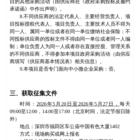
目的其他采购活动（由供应商在《政府采购投标及履约
承诺函》中作出声明）。
8.不同供应商的法定代表人、主要经营负责人、项
目投标授权代表人、项目负责人、主要技术人员不得为
同一人、属同一单位或者在同一单位缴纳社会保险；不
同投标供应商的投标文件不得由同一单位或者同一人编
制；单位负责人为同一人或者存在直接控股、管理关系
的不同供应商，不得参加本项目政府采购活动（由供应
商填写《供应商基本情况表》相关信息）。
9.本项目是否专门面向中小微企业采购：否。
三、获取
征集文件
时间：
202
6
年
5
月
20
日
至
202
6
年
5
月
27
日
，
每天
09
:
00至12
:
00，
14:
00至17:00（北京时间，法定节假日除
外）
地点：深圳市福田区车公庙中国有色大厦
1402
方式：现场购买或网上报名