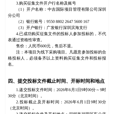
3.购买
征集文件
开户行名称及
账
号
（
1）开户名称：中吉国际项目管理有限公司深圳
分公司
（
2）银行
账
号：
9550 8802
2647 5600 167
（
3）开户银行：广发银行深圳滨海支行
4.已成功购买
征集文件
的投标人参加投标的，不代
表通过资格性审查。
售价：人民币
600元，售后不退。
注：
本项目为
线
下采购项目。凡愿意参加投标的合
格投标人，必须备齐以
上
资料购买
征集文件
和投标报
名
。
四、提交投标文件截止时间、开标时间和地点
1
.递交投标文件时间：
202
6
年
6月1日9时00分
～
9
时
30
分
（北京时间）。
2
.投标截止及开标时间：
202
6
年
6月1日9时30分
（北京时间）。