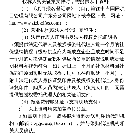
1.投标人购买
征集文件
时，需提供以下资料：
（
1）《项目报名登记表》（自行前往
中吉国际项
目管理有限公司广东分公司
网站
下载专区下载
，
网址：
http://www.zjzbgdfgs.com
）
；
（
2）营业执照或法人登记证复印件；
（
3）
法定代表人证明书及法人授权委托
证明书
（
须提供
法定代表人及
被
授权委托
代理
人
近一个月的
社
保缴纳情况
（投标供应商为新成立企业且成立时间不足
一个月的可提供加盖投标供应商公章的情况说明或者证
明材料亦视为符合。如开标日上一个月的社保材料因社
保部门原因暂时无法取得，则可以往前顺延一个月）
，
附上法定代表人身份证复印件及
被
授权委托
代理
人
身份
证复印件；
购买人员
为法定代表人（负责人）的，无需
提供
被
授权委托
代理
人
的相关证明文件
。
（
4）报名费转账凭证（支持现场支付）。
注：以上资料均需加盖单位公章。
2.如需网上报名，请将报名资料发送到采购代理机
构（邮箱：zjgjszgs@163.com），并与采购代理机构相
关人员确认。