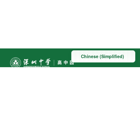
联系方式
地址：深圳市深汕特别合作区赤石镇科教大道南段东侧与
桃园路南侧交汇处
联系电话:0755-22098091
友情链接