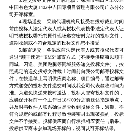
3
.
递交投标文件及开标地点：深圳市福田区车公庙
中国有色大厦
1402中吉国际项目管理有限公司广东分公
司开评标室。
4.
现场递交：
采购代理机构
只
接受在投标截止时间
前由投标人法定代表人或其授权代表携带法定代表人证
明书或授权委托书原件现场递交密封完好的投标文件，
逾期收到或不符合规定的投标文件恕不接受。
5.邮寄递交：各供应商法定代表人或其授权代表可
通过“顺丰速运”“EM
S
”邮寄方式（不接受供应商以顺丰
同城、闪送、美团跑腿等同城服务递交投标文件），按
照规定的递交投标文件截止时间前向我公司邮寄投标文
件，在快递单上写明供应商名称、项目编号，通过邮寄
方式递交的投标文件递交时间以我公司代表签收时间为
准。为避免快递未按时送达，投标人邮寄投标文件的，
应确保开标前一个工作日
18时00
分之前送达指定地点，
并及时与收件人联系确认是否收到投标文件，逾期、不
符合规定的或邮寄过程导致包装密封出现破损的，投标
文件不予接受。投标供应商自行承担相应责任与后果。
投标供应商未参加现场开标的，视同认可开标结果。