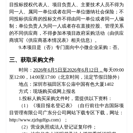
目投标授权代表人、项目负责人、主要技术人员不得为
同一人、属同一单位或者在同一单位缴纳社会保险；不
同投标供应商的投标文件不得由同一单位或者同一人编
制；单位负责人为同一人或者存在直接控股、管理关系
的不同供应商，不得参加本项目政府采购活动（由供应
商填写《供应商基本情况表》相关信息）。
9.
本项目是（否）专门面向中小
微
企业采购：
否。
三、获取
采购文件
时间：
202
6
年
6
月
5
日
至
202
6
年
6
月
12
日
，
每天
09
:
00
至12
:
00，
14:
00至17:00（北京时间，法定节假日除外）
地点：深圳市福田区车公庙中国有色大厦
1402
方式：现场购买或网上报名
1.投标人购买
采购文件
时，需提供以下资料：
（
1）《项目报名登记表》（自行前往
中吉国际项
目管理有限公司广东分公司
网站
下载专区下载
，
网址：
http://www.zjzbgdfgs.com
）
；
（
2）营业执照或法人登记证复印件；