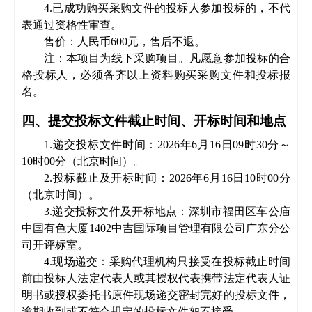
4.已成功购买
采购文件
的投标人参加投标的，不代
表通过资格性审查。
售价：人民币
600元，售后不退。
注：
本项目为
线
下采购项目。凡愿意参加投标的合
格投标人，必须备齐以
上
资料购买
采购
文件和投标报
名
。
四、提交投标文件截止时间、开标时间和地点
1
.递交投标文件时间：
202
6
年
6月16日
09时30分
～
10
时
00
分
（北京时间）。
2
.投标截止及开标时间：
202
6
年
6月16日10时00分
（北京时间）。
3
.
递交投标文件及开标地点：深圳市福田区车公庙
中国有色大厦
1402中吉国际项目管理有限公司广东分公
司开评标室。
4.
现场递交：
采购代理机构
只
接受在投标截止时间
前由投标人法定代表人或其授权代表携带法定代表人证
明书或授权委托书原件现场递交密封完好的投标文件，
逾期收到或不符合规定的投标文件恕不接受。