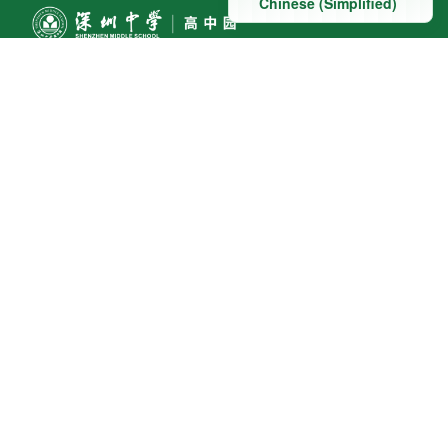
联系方式
地址：深圳市深汕特别合作区赤石镇科教大道南段东侧与
桃园路南侧交汇处
联系电话:0755-22098091
友情链接
教育部
广东省教育厅
深圳市教育科学研究院
深圳市教师教育网
深圳市中小幼教师继续教育网
深圳市教育局