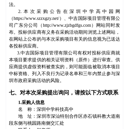
法
。
2
.
本次
采购公告
在深圳中学高中园网
（
https://www.szzxgzy.net/）、中吉国际项目管理有限公
司广东分公司
（
http://www.zjzbgdfgs.com
）
网站
同时发
布。投标供应商有义务在
采购
活动期间浏览上述网站，
在网站上公布的与本次
采购项目
有关的信息视为已送达
各投标供应商
。
3.中吉国际项目管理有限公司有权对投标供应商就
本项目要求提供的相关证明资料（原件）进行审查。供
应商提供虚假资料被查实的，则可能面临被取消本项目
中标资格、列入不良行为记录名单和三年内禁止参与深
圳市政府采购活动的风险。
七、对本次
采购
提出询问，请按以下方式联系
1.采购人信息
名
称：
深圳中学科技高中
地
址：
深圳市深汕特别合作区赤石镇科教大道南
段东侧与桃园路南侧交汇处