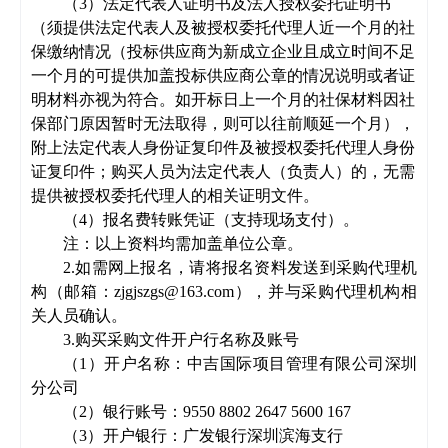
（
3）法定代表人证明书及法人授权委托证明书
（
须提供
法定代表人及
被
授权委托
代理
人
近一个月的
社
保缴纳情况
（投标供应商为新成立企业且成立时间不足
一个月的可提供加盖投标供应商公章的情况说明或者证
明材料亦视为符合。如开标日上一个月的社保材料因社
保部门原因暂时无法取得，则可以往前顺延一个月）
，
附上法定代表人身份证复印件及
被
授权委托
代理
人
身份
证复印件；
购买人员
为法定代表人（负责人）的，无需
提供
被
授权委托
代理
人
的相关证明文件
。
（
4）报名费转账凭证（支持现场支付）。
注：以上资料均需加盖单位公章。
2.如需网上报名，请将报名资料发送到采购代理机
构（邮箱：zjgjszgs@163.com），并与采购代理机构相
关人员确认。
3.购买
采购文件
开户行名称及
账
号
（
1）开户名称：中吉国际项目管理有限公司深圳
分公司
（
2）银行
账
号：
9550 8802
2647 5600 167
（
3）开户银行：广发银行深圳滨海支行