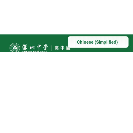
联系方式
地址：深圳市深汕特别合作区赤石镇科教大道南段东侧与
桃园路南侧交汇处
联系电话:0755-22098091
友情链接
教育部