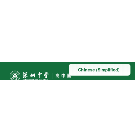
联系方式
地址：深圳市深汕特别合作区赤石镇科教大道南段东侧与
桃园路南侧交汇处
联系电话:0755-22098091