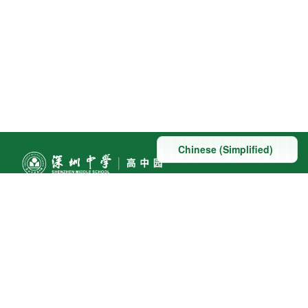
联系方式
地址：深圳市深汕特别合作区赤石镇科教大道南段东侧与
桃园路南侧交汇处
联系电话:0755-22098091