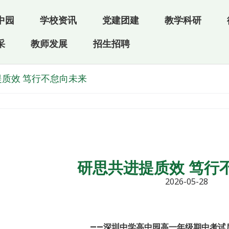
中园
学校资讯
党建团建
教学科研
采
教师发展
招生招聘
质效 笃行不怠向未来
研思共进提质效 笃行
2026-05-28
——深圳中学高中园高一年级期中考试