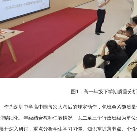
图1：高一年级下学期质量分
为深圳中学高中园每次大考后的规定动作，包班会紧随质量
理精细化。年级结合教师任教情况，以二至三个行政班级为单位
展开深入研讨，重点分析学生学习习惯、知识掌握薄弱点、个性