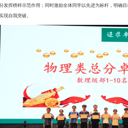
分发挥榜样示范作用；同时激励全体同学以先进为标杆，明确目
实现自我突破。