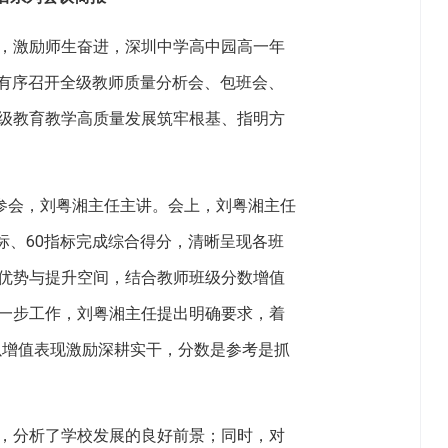
，激励师生奋进，深圳中学高中园高一年
后有序召开全级教师质量分析会、包班会、
级教育教学高质量发展筑牢根基、指明方
参会，刘粤湘主任主讲。会上，刘粤湘主任
标、60指标完成综合得分，清晰呈现各班
优势与提升空间，结合教师班级分数增值
一步工作，刘粤湘主任提出明确要求，着
以增值表现激励深耕实干，分数是参考是抓
，分析了学校发展的良好前景；同时，对