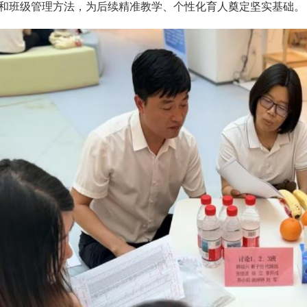
和班级管理方法，为后续精准教学、个性化育人奠定坚实基础。