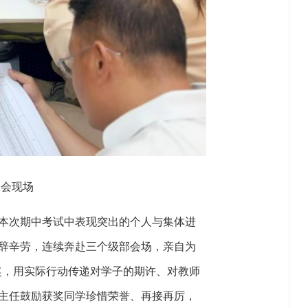
班会现场
本次期中考试中表现突出的个人与集体进
辞辛劳，连续奔赴三个级部会场，亲自为
颁奖，用实际行动传递对学子的期许、对教师
主任鼓励获奖同学珍惜荣誉、再接再厉，