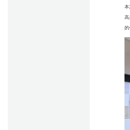
本
高
的