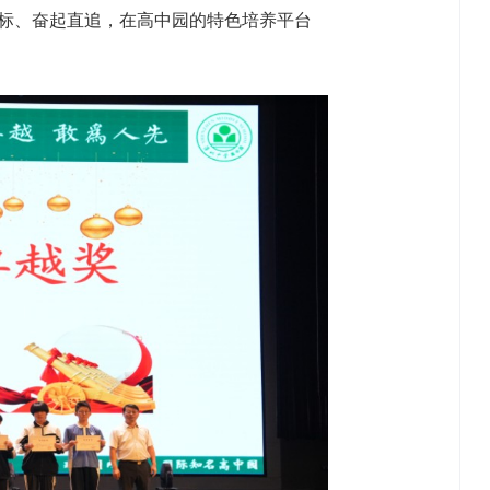
标、奋起直追，在高中园的特色培养平台