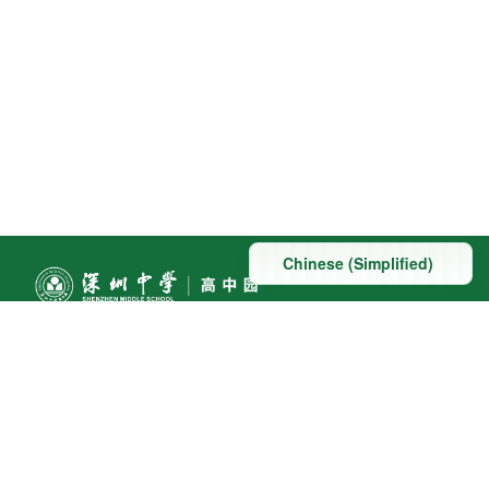
联系方式
地址：深圳市深汕特别合作区赤石镇科教大道南段东侧与
桃园路南侧交汇处
联系电话:0755-22098091